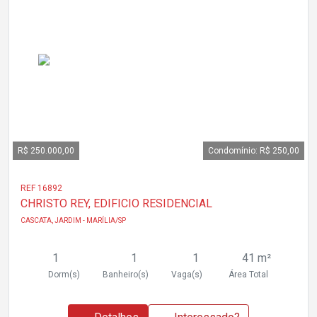
R$ 250.000,00
Condomínio: R$ 250,00
REF 16892
CHRISTO REY, EDIFICIO RESIDENCIAL
CASCATA, JARDIM - MARÍLIA/SP
1
1
1
41 m²
Dorm(s)
Banheiro(s)
Vaga(s)
Área Total