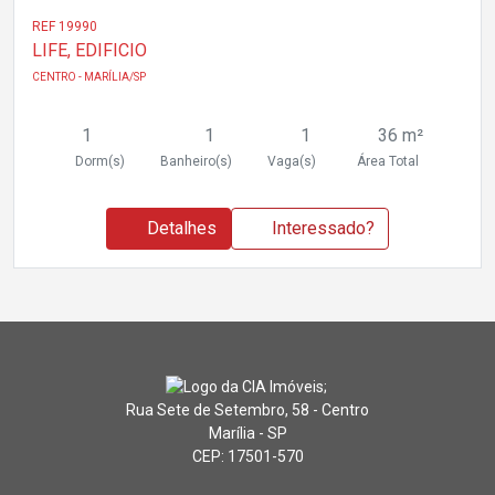
REF 19990
LIFE, EDIFICIO
CENTRO - MARÍLIA/SP
1
1
1
36 m²
Dorm(s)
Banheiro(s)
Vaga(s)
Área Total
Detalhes
Interessado?
Rua Sete de Setembro, 58 - Centro
Marília - SP
CEP: 17501-570