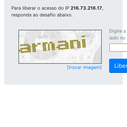
Para liberar o acesso
do IP
216.73.216.17
,
responda ao desafio abaixo.
Digite 
lado no
[trocar imagem]