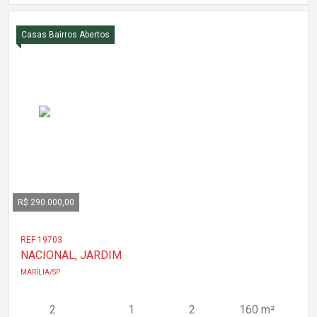
Casas Bairros Abertos
R$ 290.000,00
REF 19703
NACIONAL, JARDIM
MARÍLIA/SP
2
1
2
160 m²