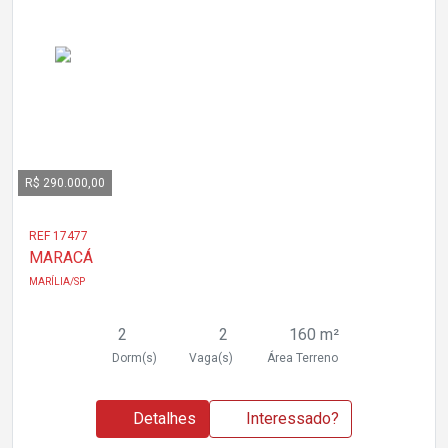
R$ 290.000,00
REF 17477
MARACÁ
MARÍLIA/SP
2
2
160 m²
Dorm(s)
Vaga(s)
Área Terreno
Detalhes
Interessado?