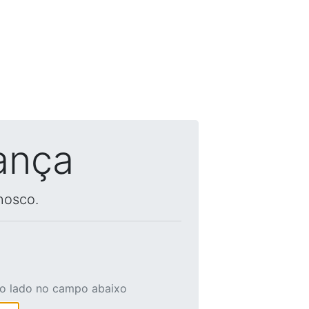
ança
nosco.
ao lado no campo abaixo