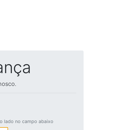
ança
nosco.
ao lado no campo abaixo