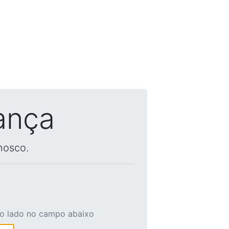
ança
nosco.
ao lado no campo abaixo