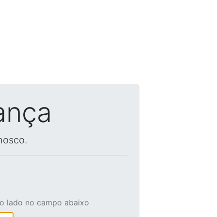
ança
nosco.
ao lado no campo abaixo