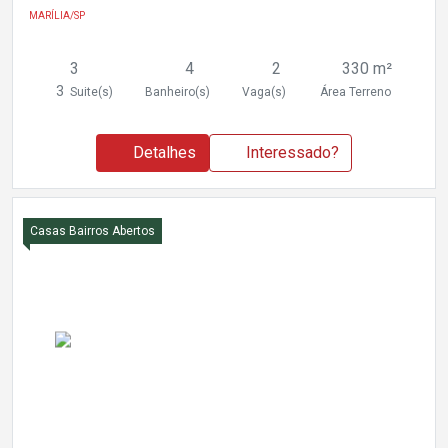
MARÍLIA/SP
3
4
2
330 m²
3
Suite(s)
Banheiro(s)
Vaga(s)
Área Terreno
Detalhes
Interessado?
Casas Bairros Abertos