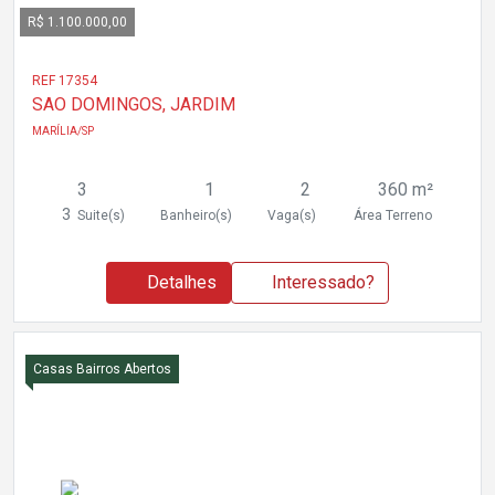
R$ 1.100.000,00
REF 17354
SAO DOMINGOS, JARDIM
MARÍLIA/SP
3
1
2
360 m²
3
Suite(s)
Banheiro(s)
Vaga(s)
Área Terreno
Detalhes
Interessado?
Casas Bairros Abertos