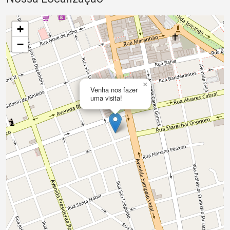
+
−
×
Venha nos fazer
uma visita!