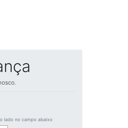
ança
nosco.
ao lado no campo abaixo