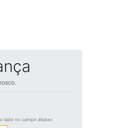
ança
nosco.
ao lado no campo abaixo