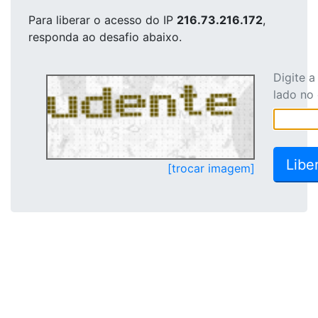
Para liberar o acesso
do IP
216.73.216.172
,
responda ao desafio abaixo.
Digite 
lado no
[trocar imagem]