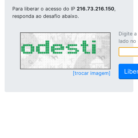
Para liberar o acesso
do IP
216.73.216.150
,
responda ao desafio abaixo.
Digite 
lado no
[trocar imagem]