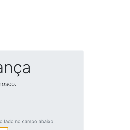
ança
nosco.
ao lado no campo abaixo