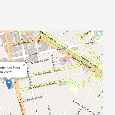
×
nha nos fazer
a visita!